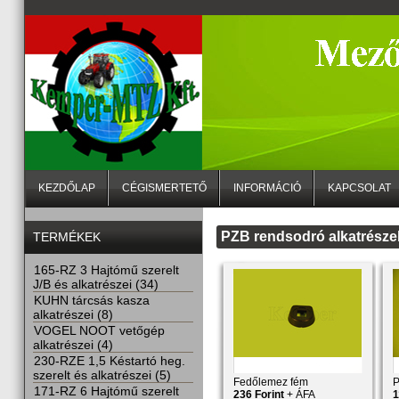
KEZDŐLAP
CÉGISMERTETŐ
INFORMÁCIÓ
KAPCSOLAT
PZB rendsodró alkatrésze
TERMÉKEK
165-RZ 3 Hajtómű szerelt
J/B és alkatrészei (34)
KUHN tárcsás kasza
alkatrészei (8)
VOGEL NOOT vetőgép
alkatrészei (4)
230-RZE 1,5 Késtartó heg.
szerelt és alkatrészei (5)
Fedőlemez fém
P
171-RZ 6 Hajtómű szerelt
236 Forint
+ ÁFA
1