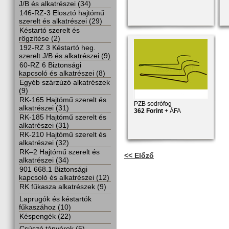
J/B és alkatrészei (34)
146-RZ-3 Elosztó hajtómű
szerelt és alkatrészei (29)
Késtartó szerelt és
rögzítése (2)
192-RZ 3 Késtartó heg.
szerelt J/B és alkatrészei (9)
60-RZ 6 Biztonsági
kapcsoló és alkatrészei (8)
Egyéb szárzúzó alkatrészek
(9)
RK-165 Hajtómű szerelt és
PZB sodrófog
alkatrészei (31)
362 Forint
+ ÁFA
RK-185 Hajtómű szerelt és
alkatrészei (31)
RK-210 Hajtómű szerelt és
alkatrészei (32)
RK–2 Hajtómű szerelt és
<< Előző
alkatrészei (34)
901 668.1 Biztonsági
kapcsoló és alkatrészei (12)
RK fűkasza alkatrészek (9)
Laprugók és késtartók
fűkaszához (10)
Késpengék (22)
Csúszó tányérok (5)