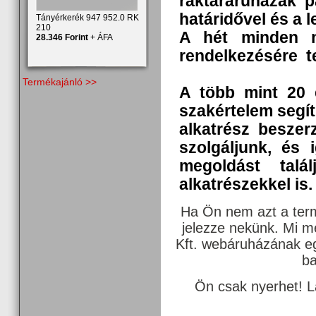
raktáráruházak p
határidővel és a 
Tányérkerék 947 952.0 RK
210
A hét minden n
28.346 Forint
+ ÁFA
rendelkezésére t
Termékajánló >>
A több mint 20 
szakértelem segí
alkatrész beszer
szolgáljunk, és 
megoldást talál
alkatrészekkel is.
Ha Ön nem azt a term
jelezze nekünk. Mi 
Kft. webáruházának egy
ba
Ön csak nyerhet! L