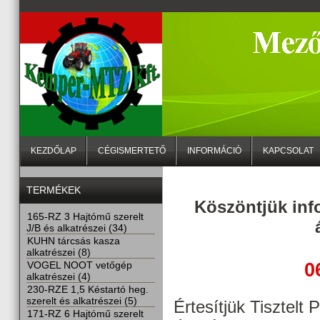
KEZDŐLAP
CÉGISMERTETŐ
INFORMÁCIÓ
KAPCSOLAT
TERMÉKEK
Köszöntjük inf
165-RZ 3 Hajtómű szerelt
J/B és alkatrészei (34)
KUHN tárcsás kasza
alkatrészei (8)
0
VOGEL NOOT vetőgép
alkatrészei (4)
230-RZE 1,5 Késtartó heg.
szerelt és alkatrészei (5)
Értesítjük Tisztelt
171-RZ 6 Hajtómű szerelt