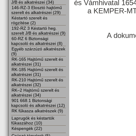
és Vámhivatal 165
J/B és alkatrészei (34)
146-RZ-3 Elosztó hajtómű
a KEMPER-MTZ
szerelt és alkatrészei (29)
Késtartó szerelt és
rögzítése (2)
192-RZ 3 Késtartó heg.
szerelt J/B és alkatrészei (9)
A dokume
60-RZ 6 Biztonsági
kapcsoló és alkatrészei (8)
Egyéb szárzúzó alkatrészek
(9)
RK-165 Hajtómű szerelt és
alkatrészei (31)
RK-185 Hajtómű szerelt és
alkatrészei (31)
RK-210 Hajtómű szerelt és
alkatrészei (32)
RK–2 Hajtómű szerelt és
alkatrészei (34)
901 668.1 Biztonsági
kapcsoló és alkatrészei (12)
RK fűkasza alkatrészek (9)
Laprugók és késtartók
fűkaszához (10)
Késpengék (22)
Csúszó tányérok (5)