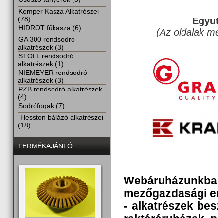
Kemper Kasza Alkatrészei
(78)
Együt
HIDROT fűkasza (6)
(Az oldalak m
GA 300 rendsodró
alkatrészek (3)
STOLL rendsodró
alkatrészek (1)
NIEMEYER rendsodró
alkatrészek (3)
PZB rendsodró alkatrészek
(4)
Sodrófogak (7)
Hesston bálázó alkatrészei
(18)
TERMÉKAJÁNLÓ
Webáruházunkban
mezőgazdasági e
- alkatrészek bes