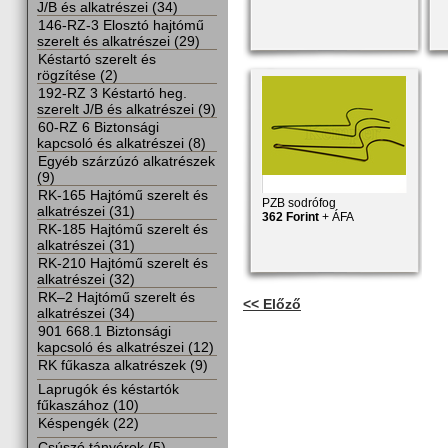
J/B és alkatrészei (34)
146-RZ-3 Elosztó hajtómű
szerelt és alkatrészei (29)
Késtartó szerelt és
rögzítése (2)
192-RZ 3 Késtartó heg.
szerelt J/B és alkatrészei (9)
60-RZ 6 Biztonsági
kapcsoló és alkatrészei (8)
Egyéb szárzúzó alkatrészek
(9)
RK-165 Hajtómű szerelt és
PZB sodrófog
alkatrészei (31)
362 Forint
+ ÁFA
RK-185 Hajtómű szerelt és
alkatrészei (31)
RK-210 Hajtómű szerelt és
alkatrészei (32)
RK–2 Hajtómű szerelt és
<< Előző
alkatrészei (34)
901 668.1 Biztonsági
kapcsoló és alkatrészei (12)
RK fűkasza alkatrészek (9)
Laprugók és késtartók
fűkaszához (10)
Késpengék (22)
Csúszó tányérok (5)