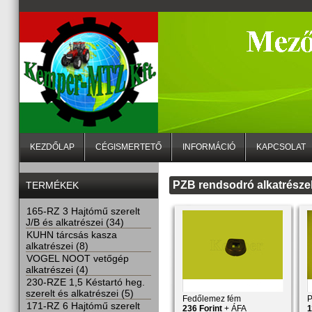
KEZDŐLAP
CÉGISMERTETŐ
INFORMÁCIÓ
KAPCSOLAT
PZB rendsodró alkatrésze
TERMÉKEK
165-RZ 3 Hajtómű szerelt
J/B és alkatrészei (34)
KUHN tárcsás kasza
alkatrészei (8)
VOGEL NOOT vetőgép
alkatrészei (4)
230-RZE 1,5 Késtartó heg.
szerelt és alkatrészei (5)
Fedőlemez fém
P
171-RZ 6 Hajtómű szerelt
236 Forint
+ ÁFA
1