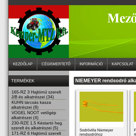
KEZDŐLAP
CÉGISMERTETŐ
INFORMÁCIÓ
KAPCSOLAT
NIEMEYER rendsodró alka
TERMÉKEK
165-RZ 3 Hajtómű szerelt
J/B és alkatrészei (34)
KUHN tárcsás kasza
alkatrészei (8)
VOGEL NOOT vetőgép
alkatrészei (4)
230-RZE 1,5 Késtartó heg.
szerelt és alkatrészei (5)
Sodróvilla Niemeyer
F
171-RZ 6 Hajtómű szerelt
rendsodróhoz
4