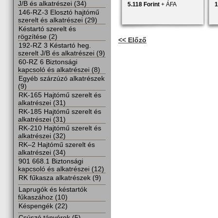
J/B és alkatrészei (34)
5.118 Forint
+ ÁFA
1
146-RZ-3 Elosztó hajtómű
szerelt és alkatrészei (29)
Késtartó szerelt és
rögzítése (2)
<< Előző
192-RZ 3 Késtartó heg.
szerelt J/B és alkatrészei (9)
60-RZ 6 Biztonsági
kapcsoló és alkatrészei (8)
Egyéb szárzúzó alkatrészek
(9)
RK-165 Hajtómű szerelt és
alkatrészei (31)
RK-185 Hajtómű szerelt és
alkatrészei (31)
RK-210 Hajtómű szerelt és
alkatrészei (32)
RK–2 Hajtómű szerelt és
alkatrészei (34)
901 668.1 Biztonsági
kapcsoló és alkatrészei (12)
RK fűkasza alkatrészek (9)
Laprugók és késtartók
fűkaszához (10)
Késpengék (22)
Csúszó tányérok (5)