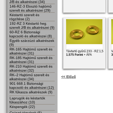
J/B és alkatrészei (34)
146-RZ-3 Elosztó hajtómű
szerelt és alkatrészei (29)
Késtartó szerelt és
rögzítése (2)
192-RZ 3 Késtartó heg.
szerelt J/B és alkatrészei (9)
60-RZ 6 Biztonsági
kapcsoló és alkatrészei (8)
Egyéb szárzúzó alkatrészek
(9)
RK-165 Hajtómű szerelt és
Távtartó gyűrű 233 - RZ 1,5
V
alkatrészei (31)
1.575 Forint
+ ÁFA
3
RK-185 Hajtómű szerelt és
alkatrészei (31)
RK-210 Hajtómű szerelt és
alkatrészei (32)
RK–2 Hajtómű szerelt és
<< Előző
alkatrészei (34)
901 668.1 Biztonsági
kapcsoló és alkatrészei (12)
RK fűkasza alkatrészek (9)
Laprugók és késtartók
fűkaszához (10)
Késpengék (22)
Csúszó tányérok (5)