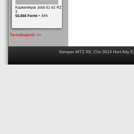
Kúpkerékpár Jobb 61-62 RZ
3
50.866 Forint
+ ÁFA
Termékajánló >>
Kemper-MTZ Kft, Cím:3014 Hort Ady End