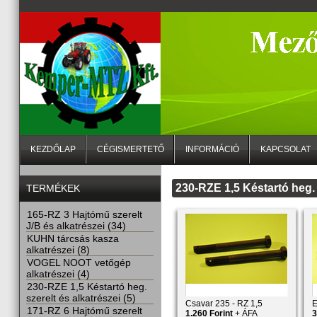
KEZDŐLAP
CÉGISMERTETŐ
INFORMÁCIÓ
KAPCSOLAT
230-RZE 1,5 Késtartó heg. 
TERMÉKEK
165-RZ 3 Hajtómű szerelt
J/B és alkatrészei (34)
KUHN tárcsás kasza
alkatrészei (8)
VOGEL NOOT vetőgép
alkatrészei (4)
230-RZE 1,5 Késtartó heg.
szerelt és alkatrészei (5)
Csavar 235 - RZ 1,5
E
171-RZ 6 Hajtómű szerelt
1.260 Forint
+ ÁFA
3