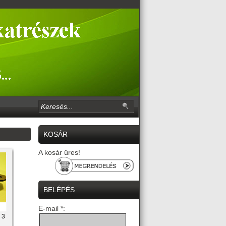
KOSÁR
A kosár üres!
BELÉPÉS
E-mail *:
 3