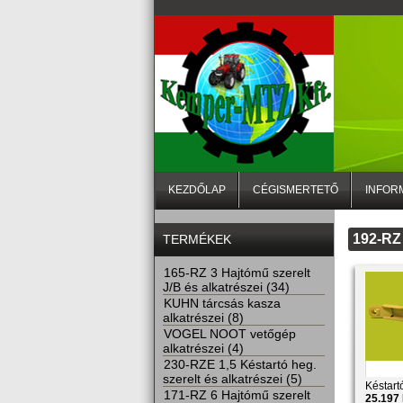
KEZDŐLAP
CÉGISMERTETŐ
INFOR
192-RZ 
TERMÉKEK
165-RZ 3 Hajtómű szerelt
J/B és alkatrészei (34)
KUHN tárcsás kasza
alkatrészei (8)
VOGEL NOOT vetőgép
alkatrészei (4)
230-RZE 1,5 Késtartó heg.
szerelt és alkatrészei (5)
Késtart
171-RZ 6 Hajtómű szerelt
25.197 