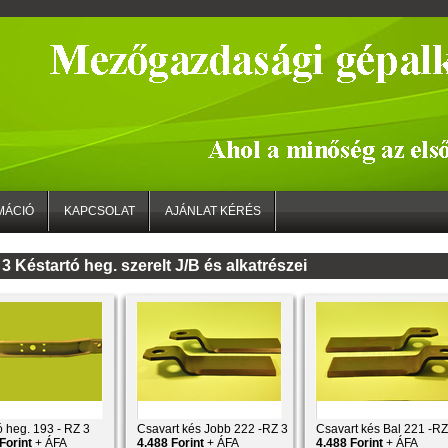
MÁCIÓ
KAPCSOLAT
AJÁNLAT KÉRÉS
3 Késtartó heg. szerelt J/B és alkatrészei
ó heg. 193 - RZ 3
Csavart kés Jobb 222 -RZ 3
Csavart kés Bal 221 -RZ
Forint
+ ÁFA
4.488 Forint
+ ÁFA
4.488 Forint
+ ÁFA