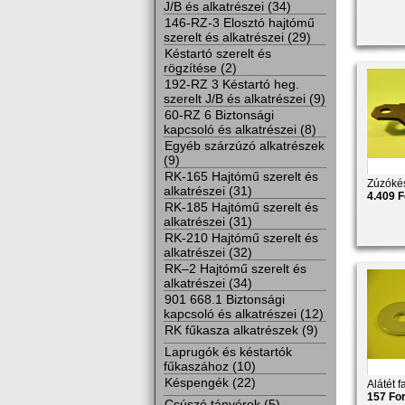
J/B és alkatrészei (34)
146-RZ-3 Elosztó hajtómű
szerelt és alkatrészei (29)
Késtartó szerelt és
rögzítése (2)
192-RZ 3 Késtartó heg.
szerelt J/B és alkatrészei (9)
60-RZ 6 Biztonsági
kapcsoló és alkatrészei (8)
Egyéb szárzúzó alkatrészek
(9)
RK-165 Hajtómű szerelt és
Zúzókés
alkatrészei (31)
4.409 F
RK-185 Hajtómű szerelt és
alkatrészei (31)
RK-210 Hajtómű szerelt és
alkatrészei (32)
RK–2 Hajtómű szerelt és
alkatrészei (34)
901 668.1 Biztonsági
kapcsoló és alkatrészei (12)
RK fűkasza alkatrészek (9)
Laprugók és késtartók
fűkaszához (10)
Késpengék (22)
Alátét 
157 For
Csúszó tányérok (5)