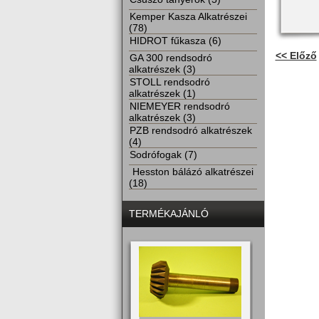
Kemper Kasza Alkatrészei
(78)
HIDROT fűkasza (6)
<< Előző
GA 300 rendsodró
alkatrészek (3)
STOLL rendsodró
alkatrészek (1)
NIEMEYER rendsodró
alkatrészek (3)
PZB rendsodró alkatrészek
(4)
Sodrófogak (7)
Hesston bálázó alkatrészei
(18)
TERMÉKAJÁNLÓ