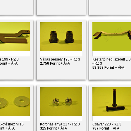
 199 - RZ 3
Vállas persely 198 - RZ 3
Késtartó heg. szerelt J/
orint
+ ÁFA
2.756 Forint
+ ÁFA
- RZ 3
53.858 Forint
+ ÁFA
fakötéshez M 16
Koronás anya 217 - RZ 3
Csavar 220 - RZ 3
int
+ ÁFA
315 Forint
+ ÁFA
787 Forint
+ ÁFA