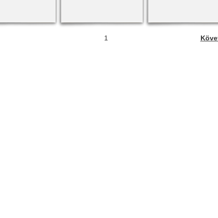
1
Köve