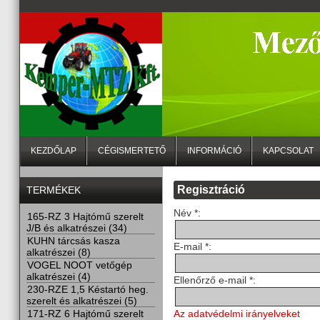
KEZDŐLAP
CÉGISMERTETŐ
INFORMÁCIÓ
KAPCSOLAT
Regisztráció
TERMÉKEK
Név *:
165-RZ 3 Hajtómű szerelt
J/B és alkatrészei (34)
KUHN tárcsás kasza
E-mail *:
alkatrészei (8)
VOGEL NOOT vetőgép
alkatrészei (4)
Ellenőrző e-mail *:
230-RZE 1,5 Késtartó heg.
szerelt és alkatrészei (5)
Az adatvédelmi irányelveket
171-RZ 6 Hajtómű szerelt