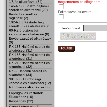
megismertem és elfogadom
J/B és alkatrészei (34)
146-RZ-3 Elosztó hajtómű
szerelt és alkatrészei (29)
Feliratkozás hírlevélre :
Késtartó szerelt és
rögzítése (2)
192-RZ 3 Késtartó heg.
szerelt J/B és alkatrészei (9)
Ellenőrző kód :
60-RZ 6 Biztonsági
kapcsoló és alkatrészei (8)
Egyéb szárzúzó alkatrészek
(9)
RK-165 Hajtómű szerelt és
alkatrészei (31)
RK-185 Hajtómű szerelt és
alkatrészei (31)
RK-210 Hajtómű szerelt és
alkatrészei (32)
RK–2 Hajtómű szerelt és
alkatrészei (34)
901 668.1 Biztonsági
kapcsoló és alkatrészei (12)
RK fűkasza alkatrészek (9)
Laprugók és késtartók
fűkaszához (10)
Késpengék (22)
Csúszó tányérok (5)