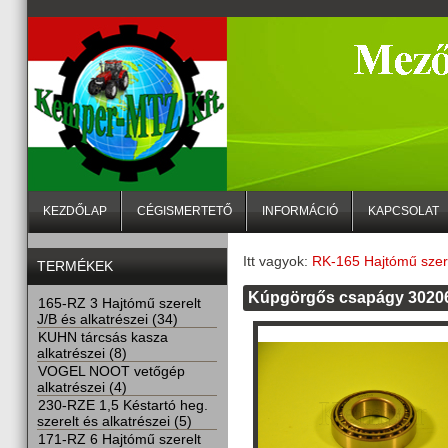
KEZDŐLAP
CÉGISMERTETŐ
INFORMÁCIÓ
KAPCSOLAT
Itt vagyok:
RK-165 Hajtómű szere
TERMÉKEK
Kúpgörgős csapágy 3020
165-RZ 3 Hajtómű szerelt
J/B és alkatrészei (34)
KUHN tárcsás kasza
alkatrészei (8)
VOGEL NOOT vetőgép
alkatrészei (4)
230-RZE 1,5 Késtartó heg.
szerelt és alkatrészei (5)
171-RZ 6 Hajtómű szerelt