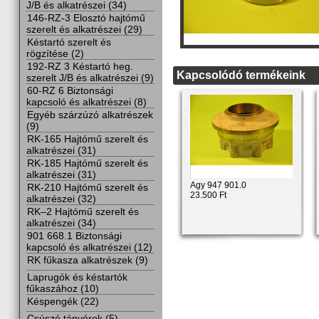
J/B és alkatrészei (34)
146-RZ-3 Elosztó hajtómű
szerelt és alkatrészei (29)
Késtartó szerelt és
rögzítése (2)
192-RZ 3 Késtartó heg.
Kapcsolódó termékeink
szerelt J/B és alkatrészei (9)
60-RZ 6 Biztonsági
kapcsoló és alkatrészei (8)
Egyéb szárzúzó alkatrészek
(9)
RK-165 Hajtómű szerelt és
alkatrészei (31)
RK-185 Hajtómű szerelt és
alkatrészei (31)
Agy 947 901.0
RK-210 Hajtómű szerelt és
23.500 Ft
alkatrészei (32)
RK–2 Hajtómű szerelt és
alkatrészei (34)
901 668.1 Biztonsági
kapcsoló és alkatrészei (12)
RK fűkasza alkatrészek (9)
Laprugók és késtartók
fűkaszához (10)
Késpengék (22)
Csúszó tányérok (5)