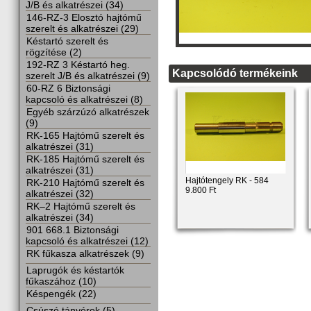
J/B és alkatrészei (34)
146-RZ-3 Elosztó hajtómű
szerelt és alkatrészei (29)
Késtartó szerelt és
rögzítése (2)
192-RZ 3 Késtartó heg.
Kapcsolódó termékeink
szerelt J/B és alkatrészei (9)
60-RZ 6 Biztonsági
kapcsoló és alkatrészei (8)
Egyéb szárzúzó alkatrészek
(9)
RK-165 Hajtómű szerelt és
alkatrészei (31)
RK-185 Hajtómű szerelt és
alkatrészei (31)
Hajtótengely RK - 584
RK-210 Hajtómű szerelt és
9.800 Ft
alkatrészei (32)
RK–2 Hajtómű szerelt és
alkatrészei (34)
901 668.1 Biztonsági
kapcsoló és alkatrészei (12)
RK fűkasza alkatrészek (9)
Laprugók és késtartók
fűkaszához (10)
Késpengék (22)
Csúszó tányérok (5)