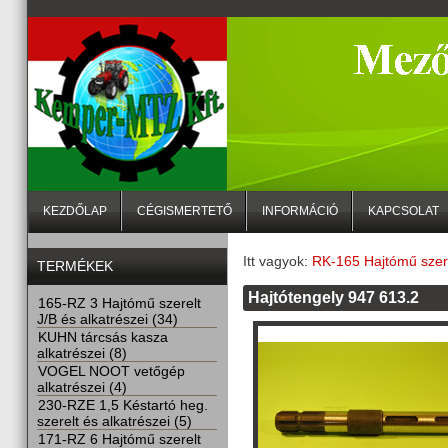
KEZDŐLAP
CÉGISMERTETŐ
INFORMÁCIÓ
KAPCSOLAT
Itt vagyok:
RK-165 Hajtómű szere
TERMÉKEK
Hajtótengely 947 613.2
165-RZ 3 Hajtómű szerelt
J/B és alkatrészei (34)
KUHN tárcsás kasza
alkatrészei (8)
VOGEL NOOT vetőgép
alkatrészei (4)
230-RZE 1,5 Késtartó heg.
szerelt és alkatrészei (5)
171-RZ 6 Hajtómű szerelt