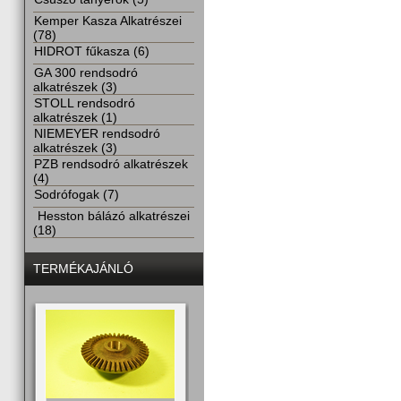
Kemper Kasza Alkatrészei
(78)
HIDROT fűkasza (6)
GA 300 rendsodró
alkatrészek (3)
STOLL rendsodró
alkatrészek (1)
NIEMEYER rendsodró
alkatrészek (3)
PZB rendsodró alkatrészek
(4)
Sodrófogak (7)
Hesston bálázó alkatrészei
(18)
TERMÉKAJÁNLÓ