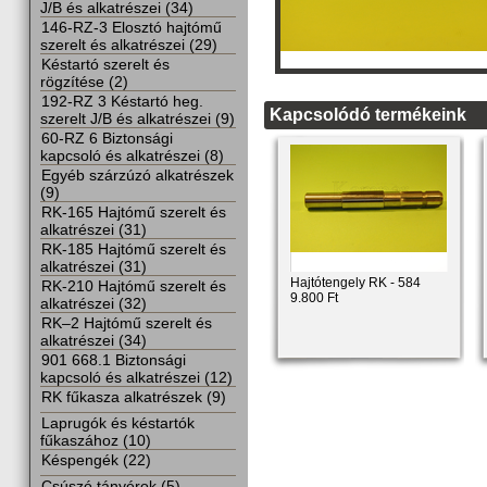
J/B és alkatrészei (34)
146-RZ-3 Elosztó hajtómű
szerelt és alkatrészei (29)
Késtartó szerelt és
rögzítése (2)
192-RZ 3 Késtartó heg.
Kapcsolódó termékeink
szerelt J/B és alkatrészei (9)
60-RZ 6 Biztonsági
kapcsoló és alkatrészei (8)
Egyéb szárzúzó alkatrészek
(9)
RK-165 Hajtómű szerelt és
alkatrészei (31)
RK-185 Hajtómű szerelt és
alkatrészei (31)
Hajtótengely RK - 584
RK-210 Hajtómű szerelt és
9.800 Ft
alkatrészei (32)
RK–2 Hajtómű szerelt és
alkatrészei (34)
901 668.1 Biztonsági
kapcsoló és alkatrészei (12)
RK fűkasza alkatrészek (9)
Laprugók és késtartók
fűkaszához (10)
Késpengék (22)
Csúszó tányérok (5)