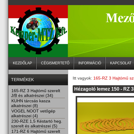
KEZDŐLAP
CÉGISMERTETŐ
INFORMÁCIÓ
KAPCSOLAT
Itt vagyok:
165-RZ 3 Hajtómű szer
TERMÉKEK
Hézagoló lemez 150 - RZ 3
165-RZ 3 Hajtómű szerelt
J/B és alkatrészei (34)
KUHN tárcsás kasza
alkatrészei (8)
VOGEL NOOT vetőgép
alkatrészei (4)
230-RZE 1,5 Késtartó heg.
szerelt és alkatrészei (5)
171-RZ 6 Hajtómű szerelt