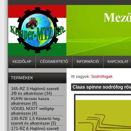
KEZDŐLAP
CÉGISMERTETŐ
INFORMÁCIÓ
KAPCSOLAT
Itt vagyok:
Sodrófogak
TERMÉKEK
Claas spinne sodrófog röv
165-RZ 3 Hajtómű szerelt
J/B és alkatrészei (34)
KUHN tárcsás kasza
alkatrészei (8)
VOGEL NOOT vetőgép
alkatrészei (4)
230-RZE 1,5 Késtartó heg.
szerelt és alkatrészei (5)
171-RZ 6 Hajtómű szerelt