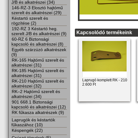
J/B és alkatrészei (34)
146-RZ-3 Elosztó hajtómű
szerelt és alkatrészei (29)
Késtartó szerelt és
rögzítése (2)
192-RZ 3 Késtartó heg.
Kapcsolódó termékeink
szerelt J/B és alkatrészei (9)
60-RZ 6 Biztonsági
kapcsoló és alkatrészei (8)
Egyéb szárzúzó alkatrészek
(9)
RK-165 Hajtómű szerelt és
alkatrészei (31)
RK-185 Hajtómű szerelt és
alkatrészei (31)
Laprugó komplett RK - 210
RK-210 Hajtómű szerelt és
2.600 Ft
alkatrészei (32)
RK–2 Hajtómű szerelt és
alkatrészei (34)
901 668.1 Biztonsági
kapcsoló és alkatrészei (12)
RK fűkasza alkatrészek (9)
Laprugók és késtartók
fűkaszához (10)
Késpengék (22)
Csúszó tányérok (5)