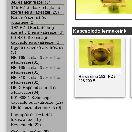
J/B és alkatrészei (34)
146-RZ-3 Elosztó hajtómű
szerelt és alkatrészei (29)
Késtartó szerelt és
rögzítése (2)
192-RZ 3 Késtartó heg.
Kapcsolódó termékeink
szerelt J/B és alkatrészei (9)
60-RZ 6 Biztonsági
kapcsoló és alkatrészei (8)
Egyéb szárzúzó alkatrészek
(9)
RK-165 Hajtómű szerelt és
alkatrészei (31)
RK-185 Hajtómű szerelt és
alkatrészei (31)
Hajtóműház 152 - RZ 3
RK-210 Hajtómű szerelt és
108.200 Ft
alkatrészei (32)
RK–2 Hajtómű szerelt és
alkatrészei (34)
901 668.1 Biztonsági
kapcsoló és alkatrészei (12)
RK fűkasza alkatrészek (9)
Laprugók és késtartók
fűkaszához (10)
Késpengék (22)
Csúszó tányérok (5)