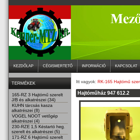
KEZDŐLAP
CÉGISMERTETŐ
INFORMÁCIÓ
KAPCSOLAT
Itt vagyok:
RK-165 Hajtómű szere
TERMÉKEK
Hajtóműház 947 612.2
165-RZ 3 Hajtómű szerelt
J/B és alkatrészei (34)
KUHN tárcsás kasza
alkatrészei (8)
VOGEL NOOT vetőgép
alkatrészei (4)
230-RZE 1,5 Késtartó heg.
szerelt és alkatrészei (5)
171-RZ 6 Hajtómű szerelt