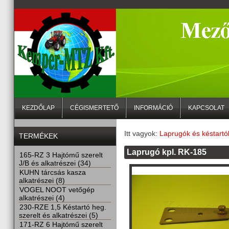
KEZDŐLAP
CÉGISMERTETŐ
INFORMÁCIÓ
KAPCSOLAT
Itt vagyok:
Laprugók és késtartó
TERMÉKEK
Laprugó kpl. RK-185
165-RZ 3 Hajtómű szerelt
J/B és alkatrészei (34)
KUHN tárcsás kasza
alkatrészei (8)
VOGEL NOOT vetőgép
alkatrészei (4)
230-RZE 1,5 Késtartó heg.
szerelt és alkatrészei (5)
171-RZ 6 Hajtómű szerelt