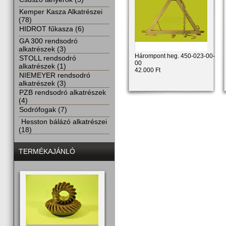
Kemper Kasza Alkatrészei
(78)
HIDROT fűkasza (6)
GA 300 rendsodró
alkatrészek (3)
Hárompont heg. 450-023-00-
STOLL rendsodró
00
alkatrészek (1)
42.000 Ft
NIEMEYER rendsodró
alkatrészek (3)
PZB rendsodró alkatrészek
(4)
Sodrófogak (7)
Hesston bálázó alkatrészei
(18)
TERMÉKAJÁNLÓ