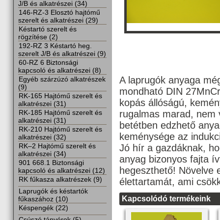
J/B és alkatrészei (34)
146-RZ-3 Elosztó hajtómű
szerelt és alkatrészei (29)
Késtartó szerelt és
rögzítése (2)
192-RZ 3 Késtartó heg.
szerelt J/B és alkatrészei (9)
60-RZ 6 Biztonsági
kapcsoló és alkatrészei (8)
A laprugók anyaga még
Egyéb szárzúzó alkatrészek
(9)
mondható DIN 27MnCrB
RK-165 Hajtómű szerelt és
kopás állóságú, kemén
alkatrészei (31)
rugalmas marad, nem ve
RK-185 Hajtómű szerelt és
alkatrészei (31)
betétben edzhető anyag
RK-210 Hajtómű szerelt és
keménysége az indukc
alkatrészei (32)
RK–2 Hajtómű szerelt és
Jó hír a gazdáknak, h
alkatrészei (34)
anyag bizonyos fajta í
901 668.1 Biztonsági
hegeszthető! Növelve e
kapcsoló és alkatrészei (12)
RK fűkasza alkatrészek (9)
élettartamát, ami csökk
Laprugók és késtartók
Kapcsolódó termékeink
fűkaszához (10)
Késpengék (22)
Csúszó tányérok (5)