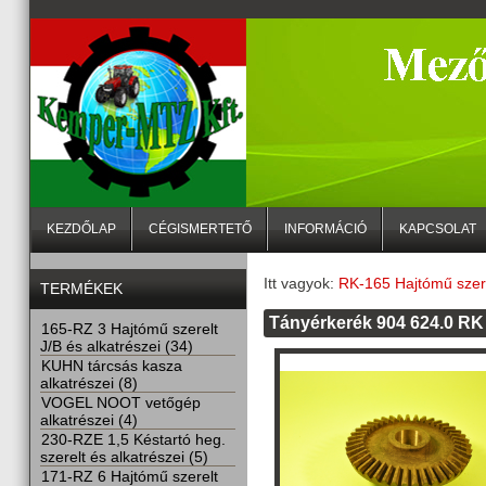
KEZDŐLAP
CÉGISMERTETŐ
INFORMÁCIÓ
KAPCSOLAT
Itt vagyok:
RK-165 Hajtómű szere
TERMÉKEK
Tányérkerék 904 624.0 RK
165-RZ 3 Hajtómű szerelt
J/B és alkatrészei (34)
KUHN tárcsás kasza
alkatrészei (8)
VOGEL NOOT vetőgép
alkatrészei (4)
230-RZE 1,5 Késtartó heg.
szerelt és alkatrészei (5)
171-RZ 6 Hajtómű szerelt