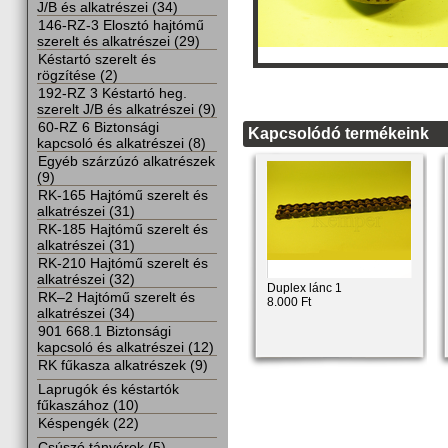
J/B és alkatrészei (34)
146-RZ-3 Elosztó hajtómű
szerelt és alkatrészei (29)
Késtartó szerelt és
rögzítése (2)
192-RZ 3 Késtartó heg.
szerelt J/B és alkatrészei (9)
60-RZ 6 Biztonsági
Kapcsolódó termékeink
kapcsoló és alkatrészei (8)
Egyéb szárzúzó alkatrészek
(9)
RK-165 Hajtómű szerelt és
alkatrészei (31)
RK-185 Hajtómű szerelt és
alkatrészei (31)
RK-210 Hajtómű szerelt és
alkatrészei (32)
Duplex lánc 1
RK–2 Hajtómű szerelt és
8.000 Ft
alkatrészei (34)
901 668.1 Biztonsági
kapcsoló és alkatrészei (12)
RK fűkasza alkatrészek (9)
Laprugók és késtartók
fűkaszához (10)
Késpengék (22)
Csúszó tányérok (5)