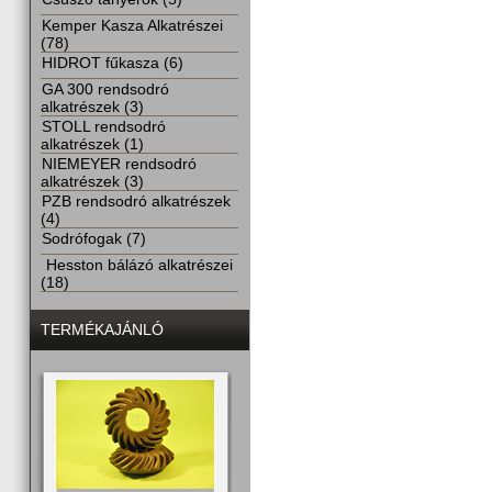
Kemper Kasza Alkatrészei
(78)
HIDROT fűkasza (6)
GA 300 rendsodró
alkatrészek (3)
STOLL rendsodró
alkatrészek (1)
NIEMEYER rendsodró
alkatrészek (3)
PZB rendsodró alkatrészek
(4)
Sodrófogak (7)
Hesston bálázó alkatrészei
(18)
TERMÉKAJÁNLÓ