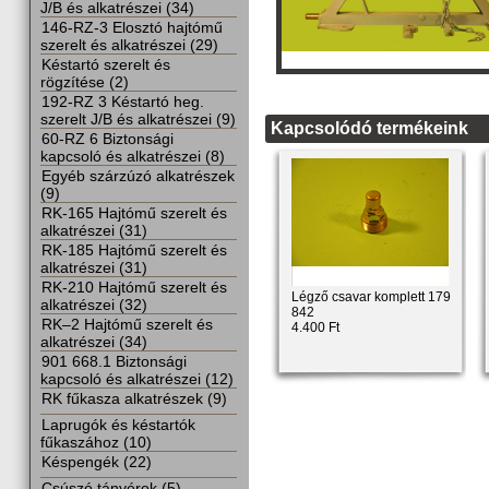
J/B és alkatrészei (34)
146-RZ-3 Elosztó hajtómű
szerelt és alkatrészei (29)
Késtartó szerelt és
rögzítése (2)
192-RZ 3 Késtartó heg.
szerelt J/B és alkatrészei (9)
Kapcsolódó termékeink
60-RZ 6 Biztonsági
kapcsoló és alkatrészei (8)
Egyéb szárzúzó alkatrészek
(9)
RK-165 Hajtómű szerelt és
alkatrészei (31)
RK-185 Hajtómű szerelt és
alkatrészei (31)
RK-210 Hajtómű szerelt és
Légző csavar komplett 179
alkatrészei (32)
842
RK–2 Hajtómű szerelt és
4.400 Ft
alkatrészei (34)
901 668.1 Biztonsági
kapcsoló és alkatrészei (12)
RK fűkasza alkatrészek (9)
Laprugók és késtartók
fűkaszához (10)
Késpengék (22)
Csúszó tányérok (5)