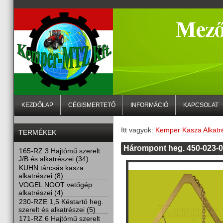
KEZDŐLAP
CÉGISMERTETŐ
INFORMÁCIÓ
KAPCSOLAT
Itt vagyok:
Kemper Kasza Alkatr
TERMÉKEK
Hárompont heg. 450-023-0
165-RZ 3 Hajtómű szerelt
J/B és alkatrészei (34)
KUHN tárcsás kasza
alkatrészei (8)
VOGEL NOOT vetőgép
alkatrészei (4)
230-RZE 1,5 Késtartó heg.
szerelt és alkatrészei (5)
171-RZ 6 Hajtómű szerelt