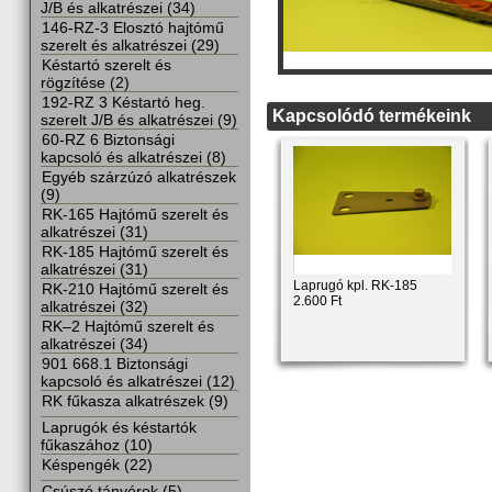
J/B és alkatrészei (34)
146-RZ-3 Elosztó hajtómű
szerelt és alkatrészei (29)
Késtartó szerelt és
rögzítése (2)
192-RZ 3 Késtartó heg.
Kapcsolódó termékeink
szerelt J/B és alkatrészei (9)
60-RZ 6 Biztonsági
kapcsoló és alkatrészei (8)
Egyéb szárzúzó alkatrészek
(9)
RK-165 Hajtómű szerelt és
alkatrészei (31)
RK-185 Hajtómű szerelt és
alkatrészei (31)
Laprugó kpl. RK-185
RK-210 Hajtómű szerelt és
2.600 Ft
alkatrészei (32)
RK–2 Hajtómű szerelt és
alkatrészei (34)
901 668.1 Biztonsági
kapcsoló és alkatrészei (12)
RK fűkasza alkatrészek (9)
Laprugók és késtartók
fűkaszához (10)
Késpengék (22)
Csúszó tányérok (5)