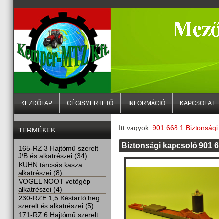
KEZDŐLAP
CÉGISMERTETŐ
INFORMÁCIÓ
KAPCSOLAT
Itt vagyok:
901 668.1 Biztonsági 
TERMÉKEK
Biztonsági kapcsoló 901 6
165-RZ 3 Hajtómű szerelt
J/B és alkatrészei (34)
KUHN tárcsás kasza
alkatrészei (8)
VOGEL NOOT vetőgép
alkatrészei (4)
230-RZE 1,5 Késtartó heg.
szerelt és alkatrészei (5)
171-RZ 6 Hajtómű szerelt