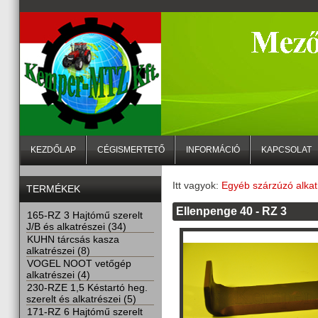
KEZDŐLAP
CÉGISMERTETŐ
INFORMÁCIÓ
KAPCSOLAT
Itt vagyok:
Egyéb szárzúzó alka
TERMÉKEK
Ellenpenge 40 - RZ 3
165-RZ 3 Hajtómű szerelt
J/B és alkatrészei (34)
KUHN tárcsás kasza
alkatrészei (8)
VOGEL NOOT vetőgép
alkatrészei (4)
230-RZE 1,5 Késtartó heg.
szerelt és alkatrészei (5)
171-RZ 6 Hajtómű szerelt