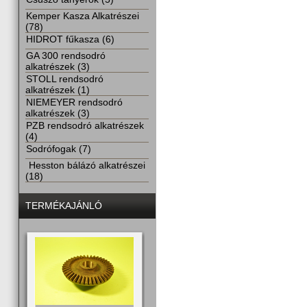
Kemper Kasza Alkatrészei
(78)
HIDROT fűkasza (6)
GA 300 rendsodró
alkatrészek (3)
STOLL rendsodró
alkatrészek (1)
NIEMEYER rendsodró
alkatrészek (3)
PZB rendsodró alkatrészek
(4)
Sodrófogak (7)
Hesston bálázó alkatrészei
(18)
TERMÉKAJÁNLÓ