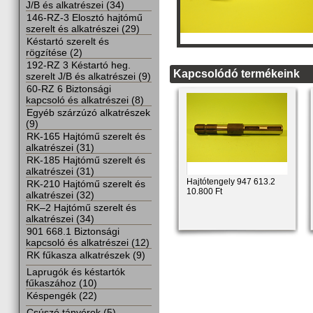
J/B és alkatrészei (34)
146-RZ-3 Elosztó hajtómű
szerelt és alkatrészei (29)
Késtartó szerelt és
rögzítése (2)
192-RZ 3 Késtartó heg.
Kapcsolódó termékeink
szerelt J/B és alkatrészei (9)
60-RZ 6 Biztonsági
kapcsoló és alkatrészei (8)
Egyéb szárzúzó alkatrészek
(9)
RK-165 Hajtómű szerelt és
alkatrészei (31)
RK-185 Hajtómű szerelt és
alkatrészei (31)
Hajtótengely 947 613.2
RK-210 Hajtómű szerelt és
10.800 Ft
alkatrészei (32)
RK–2 Hajtómű szerelt és
alkatrészei (34)
901 668.1 Biztonsági
kapcsoló és alkatrészei (12)
RK fűkasza alkatrészek (9)
Laprugók és késtartók
fűkaszához (10)
Késpengék (22)
Csúszó tányérok (5)