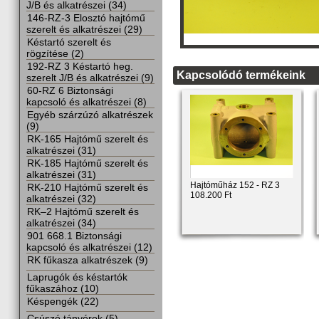
J/B és alkatrészei (34)
146-RZ-3 Elosztó hajtómű
szerelt és alkatrészei (29)
Késtartó szerelt és
rögzítése (2)
192-RZ 3 Késtartó heg.
Kapcsolódó termékeink
szerelt J/B és alkatrészei (9)
60-RZ 6 Biztonsági
kapcsoló és alkatrészei (8)
Egyéb szárzúzó alkatrészek
(9)
RK-165 Hajtómű szerelt és
alkatrészei (31)
RK-185 Hajtómű szerelt és
alkatrészei (31)
Hajtóműház 152 - RZ 3
RK-210 Hajtómű szerelt és
108.200 Ft
alkatrészei (32)
RK–2 Hajtómű szerelt és
alkatrészei (34)
901 668.1 Biztonsági
kapcsoló és alkatrészei (12)
RK fűkasza alkatrészek (9)
Laprugók és késtartók
fűkaszához (10)
Késpengék (22)
Csúszó tányérok (5)