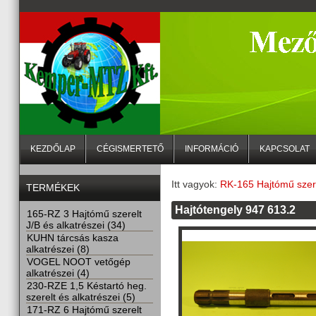
KEZDŐLAP
CÉGISMERTETŐ
INFORMÁCIÓ
KAPCSOLAT
Itt vagyok:
RK-165 Hajtómű szere
TERMÉKEK
Hajtótengely 947 613.2
165-RZ 3 Hajtómű szerelt
J/B és alkatrészei (34)
KUHN tárcsás kasza
alkatrészei (8)
VOGEL NOOT vetőgép
alkatrészei (4)
230-RZE 1,5 Késtartó heg.
szerelt és alkatrészei (5)
171-RZ 6 Hajtómű szerelt