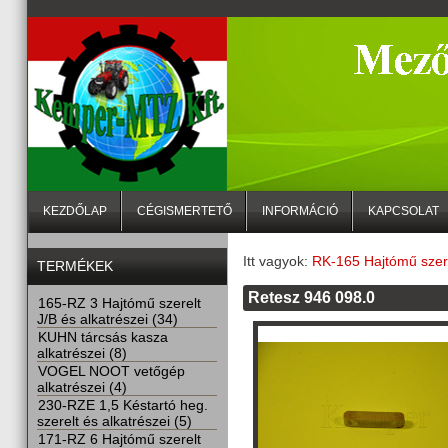
KEZDŐLAP
CÉGISMERTETŐ
INFORMÁCIÓ
KAPCSOLAT
Itt vagyok:
RK-165 Hajtómű szere
TERMÉKEK
Retesz 946 098.0
165-RZ 3 Hajtómű szerelt
J/B és alkatrészei (34)
KUHN tárcsás kasza
alkatrészei (8)
VOGEL NOOT vetőgép
alkatrészei (4)
230-RZE 1,5 Késtartó heg.
szerelt és alkatrészei (5)
171-RZ 6 Hajtómű szerelt