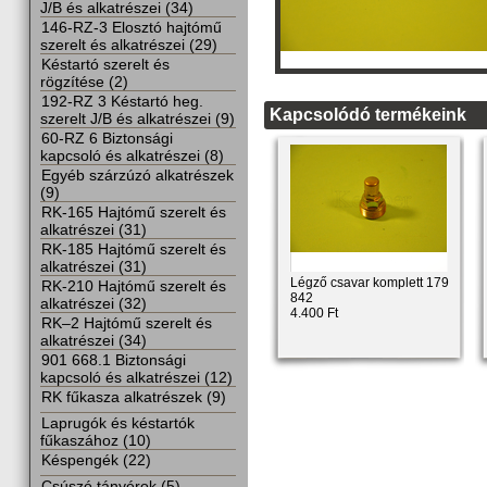
J/B és alkatrészei (34)
146-RZ-3 Elosztó hajtómű
szerelt és alkatrészei (29)
Késtartó szerelt és
rögzítése (2)
192-RZ 3 Késtartó heg.
Kapcsolódó termékeink
szerelt J/B és alkatrészei (9)
60-RZ 6 Biztonsági
kapcsoló és alkatrészei (8)
Egyéb szárzúzó alkatrészek
(9)
RK-165 Hajtómű szerelt és
alkatrészei (31)
RK-185 Hajtómű szerelt és
alkatrészei (31)
Légző csavar komplett 179
RK-210 Hajtómű szerelt és
842
alkatrészei (32)
4.400 Ft
RK–2 Hajtómű szerelt és
alkatrészei (34)
901 668.1 Biztonsági
kapcsoló és alkatrészei (12)
RK fűkasza alkatrészek (9)
Laprugók és késtartók
fűkaszához (10)
Késpengék (22)
Csúszó tányérok (5)