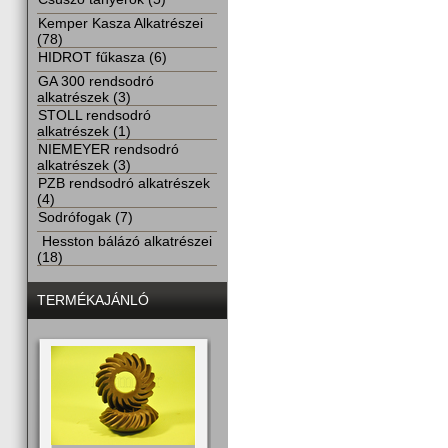
Kemper Kasza Alkatrészei
(78)
HIDROT fűkasza (6)
GA 300 rendsodró
alkatrészek (3)
STOLL rendsodró
alkatrészek (1)
NIEMEYER rendsodró
alkatrészek (3)
PZB rendsodró alkatrészek
(4)
Sodrófogak (7)
Hesston bálázó alkatrészei
(18)
TERMÉKAJÁNLÓ